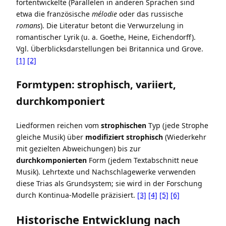
fortentwickelte (Parallelen in anderen Sprachen sind
etwa die französische
mélodie
oder das russische
romans
). Die Literatur betont die Verwurzelung in
romantischer Lyrik (u. a. Goethe, Heine, Eichendorff).
Vgl. Überblicksdarstellungen bei Britannica und Grove.
[1]
[2]
Formtypen: strophisch, variiert,
durchkomponiert
Liedformen reichen vom
strophischen
Typ (jede Strophe
gleiche Musik) über
modifiziert strophisch
(Wiederkehr
mit gezielten Abweichungen) bis zur
durchkomponierten
Form (jedem Textabschnitt neue
Musik). Lehrtexte und Nachschlagewerke verwenden
diese Trias als Grundsystem; sie wird in der Forschung
durch Kontinua-Modelle präzisiert.
[3]
[4]
[5]
[6]
Historische Entwicklung nach