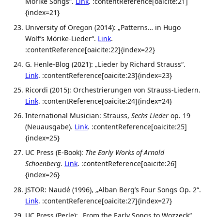
Mörike Songs“.
Link
. :contentReference[oaicite:21]
{index=21}
University of Oregon (2014): „Patterns… in Hugo
Wolf’s Mörike-Lieder“.
Link
.
:contentReference[oaicite:22]{index=22}
G. Henle-Blog (2021): „Lieder by Richard Strauss“.
Link
. :contentReference[oaicite:23]{index=23}
Ricordi (2015): Orchestrierungen von Strauss-Liedern.
Link
. :contentReference[oaicite:24]{index=24}
International Musician: Strauss,
Sechs Lieder
op. 19
(Neuausgabe).
Link
. :contentReference[oaicite:25]
{index=25}
UC Press (E-Book):
The Early Works of Arnold
Schoenberg
.
Link
. :contentReference[oaicite:26]
{index=26}
JSTOR: Naudé (1996), „Alban Berg’s Four Songs Op. 2“.
Link
. :contentReference[oaicite:27]{index=27}
UC Press (Perle): „From the Early Songs to Wozzeck“