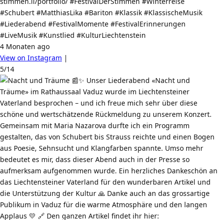
stimmen.li/portfolio/ #FestivalDerStimmen #Winterreise
#Schubert #MatthiasLika #Bariton #Klassik #KlassischeMusik
#Liederabend #FestivalMomente #FestivalErinnerungen
#LiveMusik #Kunstlied #KulturLiechtenstein
4 Monaten ago
View on Instagram
|
5/14