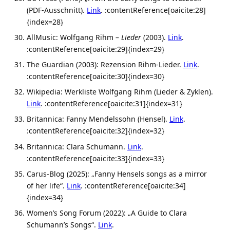
(PDF-Ausschnitt).
Link
. :contentReference[oaicite:28]
{index=28}
AllMusic: Wolfgang Rihm –
Lieder
(2003).
Link
.
:contentReference[oaicite:29]{index=29}
The Guardian (2003): Rezension Rihm-Lieder.
Link
.
:contentReference[oaicite:30]{index=30}
Wikipedia: Werkliste Wolfgang Rihm (Lieder & Zyklen).
Link
. :contentReference[oaicite:31]{index=31}
Britannica: Fanny Mendelssohn (Hensel).
Link
.
:contentReference[oaicite:32]{index=32}
Britannica: Clara Schumann.
Link
.
:contentReference[oaicite:33]{index=33}
Carus-Blog (2025): „Fanny Hensels songs as a mirror
of her life“.
Link
. :contentReference[oaicite:34]
{index=34}
Women’s Song Forum (2022): „A Guide to Clara
Schumann’s Songs“.
Link
.