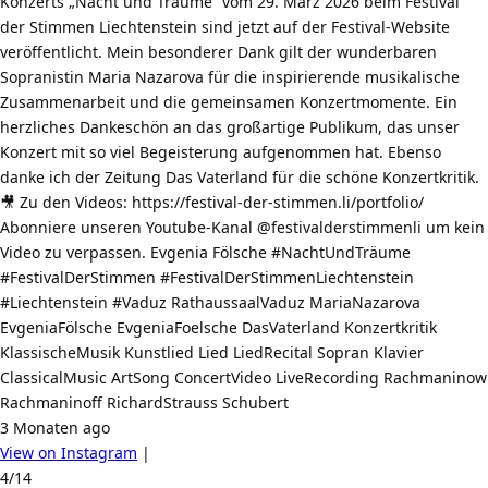
Konzerts „Nacht und Träume“ vom 29. März 2026 beim Festival
der Stimmen Liechtenstein sind jetzt auf der Festival-Website
veröffentlicht. Mein besonderer Dank gilt der wunderbaren
Sopranistin Maria Nazarova für die inspirierende musikalische
Zusammenarbeit und die gemeinsamen Konzertmomente. Ein
herzliches Dankeschön an das großartige Publikum, das unser
Konzert mit so viel Begeisterung aufgenommen hat. Ebenso
danke ich der Zeitung Das Vaterland für die schöne Konzertkritik.
🎥 Zu den Videos: https://festival-der-stimmen.li/portfolio/
Abonniere unseren Youtube-Kanal @festivalderstimmenli um kein
Video zu verpassen. Evgenia Fölsche #NachtUndTräume
#FestivalDerStimmen #FestivalDerStimmenLiechtenstein
#Liechtenstein #Vaduz RathaussaalVaduz MariaNazarova
EvgeniaFölsche EvgeniaFoelsche DasVaterland Konzertkritik
KlassischeMusik Kunstlied Lied LiedRecital Sopran Klavier
ClassicalMusic ArtSong ConcertVideo LiveRecording Rachmaninow
Rachmaninoff RichardStrauss Schubert
3 Monaten ago
View on Instagram
|
4/14