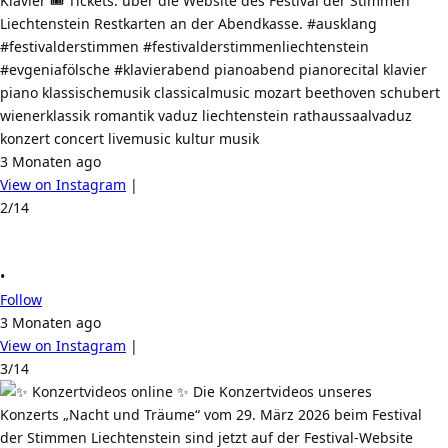
Klavier 🎟️ Tickets: über die Website des Festival der Stimmen
Liechtenstein Restkarten an der Abendkasse. #ausklang
#festivalderstimmen #festivalderstimmenliechtenstein
#evgeniafölsche #klavierabend pianoabend pianorecital klavier
piano klassischemusik classicalmusic mozart beethoven schubert
wienerklassik romantik vaduz liechtenstein rathaussaalvaduz
konzert concert livemusic kultur musik
3 Monaten ago
View on Instagram
|
2/14
•
Follow
3 Monaten ago
View on Instagram
|
3/14