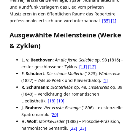
Hensel), erstarkende Verlage, später Aufnahmetechnik
und Rundfunk verlagern das Lied vom privaten
Musizieren in den öffentlichen Raum; das Repertoire
professionalisiert sich und wird international.
[35]
[1]
Ausgewählte Meilensteine (Werke
& Zyklen)
L. v. Beethoven:
An die ferne Geliebte
op. 98 (1816) –
erster geschlossener Zyklus.
[11]
[12]
F. Schubert:
Die schöne Müllerin
(1823),
Winterreise
(1827) – Zyklus-Poetik und Klavierdialog.
[1]
R. Schumann:
Dichterliebe
op. 48,
Liederkreis
op. 39
(1840) – Verdichtung der romantischen
Liedästhetik.
[18]
[19]
J. Brahms:
Vier ernste Gesänge
(1896) – existenzielle
Spätromantik.
[20]
H. Wolf:
Mörike-Lieder
(1888) – Prosodie-Präzision,
harmonische Semantik.
[22]
[23]