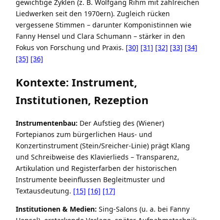
gewichtige Zyklen (z. B. Wolfgang Rihm mit zahlreichen
Liedwerken seit den 1970ern). Zugleich rücken
vergessene Stimmen – darunter Komponistinnen wie
Fanny Hensel und Clara Schumann – stärker in den
Fokus von Forschung und Praxis.
[30]
[31]
[32]
[33]
[34]
[35]
[36]
Kontexte: Instrument,
Institutionen, Rezeption
Instrumentenbau:
Der Aufstieg des (Wiener)
Fortepianos zum bürgerlichen Haus- und
Konzertinstrument (Stein/Sreicher-Linie) prägt Klang
und Schreibweise des Klavierlieds – Transparenz,
Artikulation und Registerfarben der historischen
Instrumente beeinflussen Begleitmuster und
Textausdeutung.
[15]
[16]
[17]
Institutionen & Medien:
Sing-Salons (u. a. bei Fanny