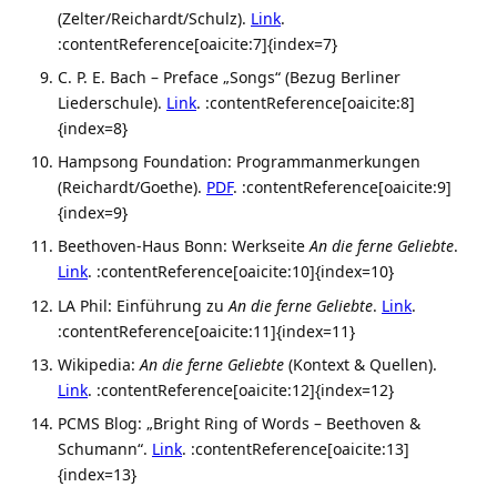
(Zelter/Reichardt/Schulz).
Link
.
:contentReference[oaicite:7]{index=7}
C. P. E. Bach – Preface „Songs“ (Bezug Berliner
Liederschule).
Link
. :contentReference[oaicite:8]
{index=8}
Hampsong Foundation: Programmanmerkungen
(Reichardt/Goethe).
PDF
. :contentReference[oaicite:9]
{index=9}
Beethoven-Haus Bonn: Werkseite
An die ferne Geliebte
.
Link
. :contentReference[oaicite:10]{index=10}
LA Phil: Einführung zu
An die ferne Geliebte
.
Link
.
:contentReference[oaicite:11]{index=11}
Wikipedia:
An die ferne Geliebte
(Kontext & Quellen).
Link
. :contentReference[oaicite:12]{index=12}
PCMS Blog: „Bright Ring of Words – Beethoven &
Schumann“.
Link
. :contentReference[oaicite:13]
{index=13}