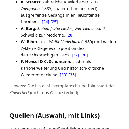
R. Strauss:
zahlreiche Klavierlieder (z. B.
Zueignung
, 1885; später oft orchestriert) –
ausgreifende Gesangslinien, leuchtende
Harmonik.
[24]
[25]
A. Berg:
Sieben frühe Lieder
,
Vier Lieder
op. 2 –
Schwelle zur Moderne.
[28]
W. Rihm:
u. a.
Wölfli-Liederbuch
(1980) und weitere
Zyklen – Gegenwartsposition des
deutschsprachigen Lieds.
[32]
[30]
F. Hensel & C. Schumann:
Lieder als
Kanonerweiterung und historisch-kritische
Wiederentdeckung.
[33]
[36]
Hinweis: Die Liste ist exemplarisch und fokussiert das
Klavierlied
(nicht das Orchesterlied).
Quellen (Auswahl, mit Links)
Britannica:
Lied
– Kurzüberblick zur Gattung und