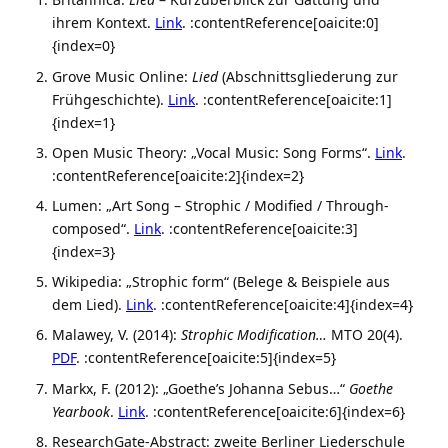
ihrem Kontext.
Link
. :contentReference[oaicite:0]
{index=0}
Grove Music Online:
Lied
(Abschnittsgliederung zur
Frühgeschichte).
Link
. :contentReference[oaicite:1]
{index=1}
Open Music Theory: „Vocal Music: Song Forms“.
Link
.
:contentReference[oaicite:2]{index=2}
Lumen: „Art Song – Strophic / Modified / Through-
composed“.
Link
. :contentReference[oaicite:3]
{index=3}
Wikipedia: „Strophic form“ (Belege & Beispiele aus
dem Lied).
Link
. :contentReference[oaicite:4]{index=4}
Malawey, V. (2014):
Strophic Modification…
MTO 20(4).
PDF
. :contentReference[oaicite:5]{index=5}
Markx, F. (2012): „Goethe’s Johanna Sebus…“
Goethe
Yearbook
.
Link
. :contentReference[oaicite:6]{index=6}
ResearchGate-Abstract: zweite Berliner Liederschule