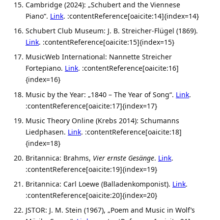
Cambridge (2024): „Schubert and the Viennese
Piano“.
Link
. :contentReference[oaicite:14]{index=14}
Schubert Club Museum: J. B. Streicher-Flügel (1869).
Link
. :contentReference[oaicite:15]{index=15}
MusicWeb International: Nannette Streicher
Fortepiano.
Link
. :contentReference[oaicite:16]
{index=16}
Music by the Year: „1840 – The Year of Song“.
Link
.
:contentReference[oaicite:17]{index=17}
Music Theory Online (Krebs 2014): Schumanns
Liedphasen.
Link
. :contentReference[oaicite:18]
{index=18}
Britannica: Brahms,
Vier ernste Gesänge
.
Link
.
:contentReference[oaicite:19]{index=19}
Britannica: Carl Loewe (Balladenkomponist).
Link
.
:contentReference[oaicite:20]{index=20}
JSTOR: J. M. Stein (1967), „Poem and Music in Wolf’s