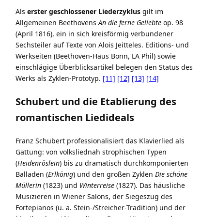
Als
erster geschlossener Liederzyklus
gilt im
Allgemeinen Beethovens
An die ferne Geliebte
op. 98
(April 1816), ein in sich kreisförmig verbundener
Sechsteiler auf Texte von Alois Jeitteles. Editions- und
Werkseiten (Beethoven-Haus Bonn, LA Phil) sowie
einschlägige Überblicksartikel belegen den Status des
Werks als Zyklen-Prototyp.
[11]
[12]
[13]
[14]
Schubert und die Etablierung des
romantischen Liedideals
Franz Schubert professionalisiert das Klavierlied als
Gattung: von volksliednah strophischen Typen
(
Heidenröslein
) bis zu dramatisch durchkomponierten
Balladen (
Erlkönig
) und den großen Zyklen
Die schöne
Müllerin
(1823) und
Winterreise
(1827). Das häusliche
Musizieren in Wiener Salons, der Siegeszug des
Fortepianos (u. a. Stein-/Streicher-Tradition) und der