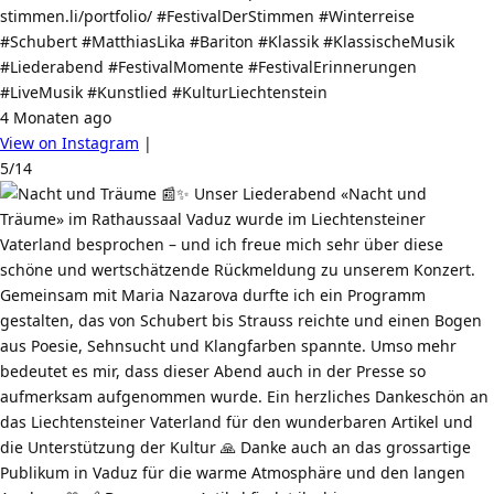
stimmen.li/portfolio/ #FestivalDerStimmen #Winterreise
#Schubert #MatthiasLika #Bariton #Klassik #KlassischeMusik
#Liederabend #FestivalMomente #FestivalErinnerungen
#LiveMusik #Kunstlied #KulturLiechtenstein
4 Monaten ago
View on Instagram
|
5/14