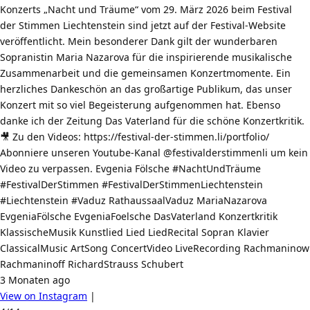
Konzerts „Nacht und Träume“ vom 29. März 2026 beim Festival
der Stimmen Liechtenstein sind jetzt auf der Festival-Website
veröffentlicht. Mein besonderer Dank gilt der wunderbaren
Sopranistin Maria Nazarova für die inspirierende musikalische
Zusammenarbeit und die gemeinsamen Konzertmomente. Ein
herzliches Dankeschön an das großartige Publikum, das unser
Konzert mit so viel Begeisterung aufgenommen hat. Ebenso
danke ich der Zeitung Das Vaterland für die schöne Konzertkritik.
🎥 Zu den Videos: https://festival-der-stimmen.li/portfolio/
Abonniere unseren Youtube-Kanal @festivalderstimmenli um kein
Video zu verpassen. Evgenia Fölsche #NachtUndTräume
#FestivalDerStimmen #FestivalDerStimmenLiechtenstein
#Liechtenstein #Vaduz RathaussaalVaduz MariaNazarova
EvgeniaFölsche EvgeniaFoelsche DasVaterland Konzertkritik
KlassischeMusik Kunstlied Lied LiedRecital Sopran Klavier
ClassicalMusic ArtSong ConcertVideo LiveRecording Rachmaninow
Rachmaninoff RichardStrauss Schubert
3 Monaten ago
View on Instagram
|