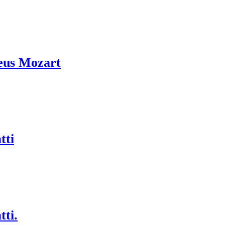
eus Mozart
tti
tti.